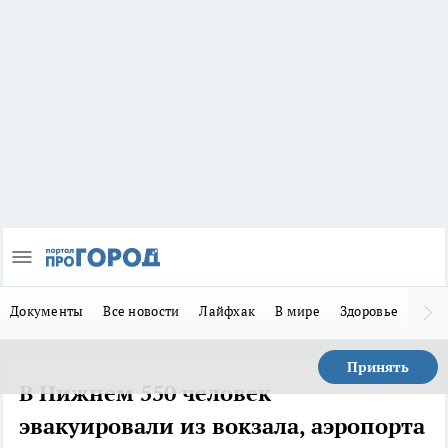
Документы
Все новости
Лайфхак
В мире
Здоровье
Зака
Принять
В Нижнем 550 человек
эвакуировали из вокзала, аэропорта