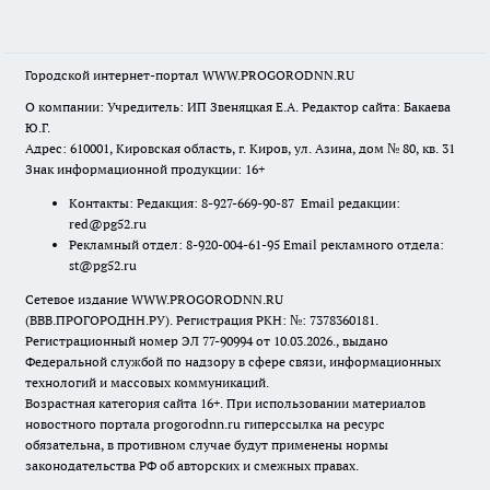
Городской интернет-портал WWW.PROGORODNN.RU
О компании: Учредитель: ИП Звеняцкая Е.А. Редактор сайта: Бакаева
Ю.Г.
Адрес: 610001, Кировская область, г. Киров, ул. Азина, дом № 80, кв. 31
Знак информационной продукции: 16+
Контакты: Редакция: 8-927-669-90-87 Email редакции:
red@pg52.ru
Рекламный отдел: 8-920-004-61-95 Email рекламного отдела:
st@pg52.ru
Сетевое издание WWW.PROGORODNN.RU
(ВВВ.ПРОГОРОДНН.РУ). Регистрация РКН: №: 7378360181.
Регистрационный номер ЭЛ 77-90994 от 10.03.2026., выдано
Федеральной службой по надзору в сфере связи, информационных
технологий и массовых коммуникаций.
Возрастная категория сайта 16+. При использовании материалов
новостного портала progorodnn.ru гиперссылка на ресурс
обязательна
,
в противном случае будут применены нормы
законодательства РФ об авторских и смежных правах.