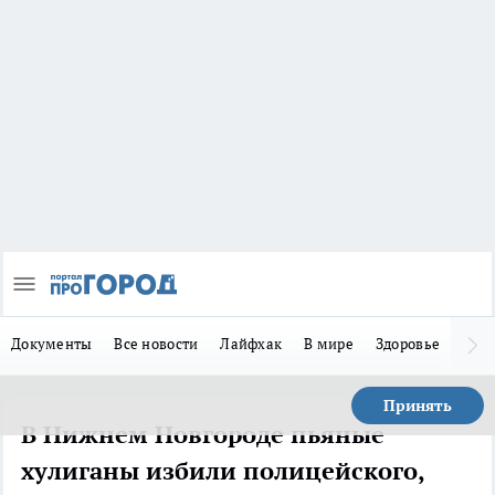
Документы
Все новости
Лайфхак
В мире
Здоровье
Зака
Принять
В Нижнем Новгороде пьяные
хулиганы избили полицейского,