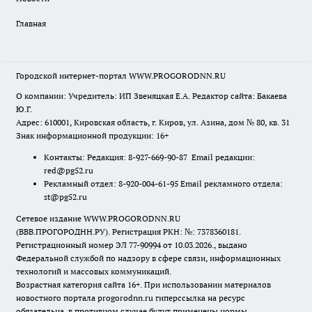
Главная
Городской интернет-портал WWW.PROGORODNN.RU
О компании: Учредитель: ИП Звеняцкая Е.А. Редактор сайта: Бакаева
Ю.Г.
Адрес: 610001, Кировская область, г. Киров, ул. Азина, дом № 80, кв. 31
Знак информационной продукции: 16+
Контакты: Редакция: 8-927-669-90-87 Email редакции:
red@pg52.ru
Рекламный отдел: 8-920-004-61-95 Email рекламного отдела:
st@pg52.ru
Сетевое издание WWW.PROGORODNN.RU
(ВВВ.ПРОГОРОДНН.РУ). Регистрация РКН: №: 7378360181.
Регистрационный номер ЭЛ 77-90994 от 10.03.2026., выдано
Федеральной службой по надзору в сфере связи, информационных
технологий и массовых коммуникаций.
Возрастная категория сайта 16+. При использовании материалов
новостного портала progorodnn.ru гиперссылка на ресурс
обязательна
,
в противном случае будут применены нормы