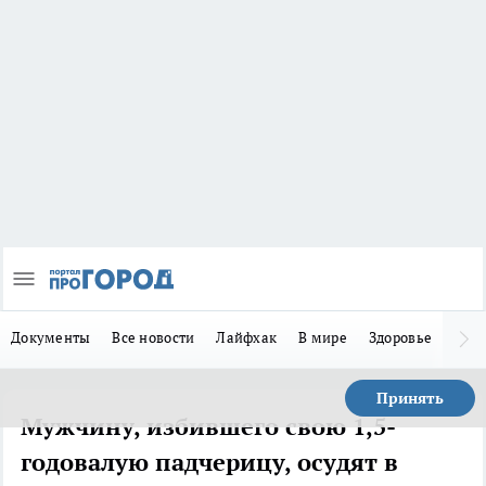
Документы
Все новости
Лайфхак
В мире
Здоровье
Зака
Принять
Мужчину, избившего свою 1,5-
годовалую падчерицу, осудят в