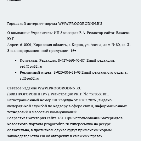
Городской интернет-портал WWW.PROGORODNN.RU
О компании: Учредитель: ИП Звеняцкая Е.А. Редактор сайта: Бакаева
Ю.Г.
Адрес: 610001, Кировская область, г. Киров, ул. Азина, дом № 80, кв. 31
Знак информационной продукции: 16+
Контакты: Редакция: 8-927-669-90-87 Email редакции:
red@pg52.ru
Рекламный отдел: 8-920-004-61-95 Email рекламного отдела:
st@pg52.ru
Сетевое издание WWW.PROGORODNN.RU
(ВВВ.ПРОГОРОДНН.РУ). Регистрация РКН: №: 7378360181.
Регистрационный номер ЭЛ 77-90994 от 10.03.2026., выдано
Федеральной службой по надзору в сфере связи, информационных
технологий и массовых коммуникаций.
Возрастная категория сайта 16+. При использовании материалов
новостного портала progorodnn.ru гиперссылка на ресурс
обязательна
,
в противном случае будут применены нормы
законодательства РФ об авторских и смежных правах.