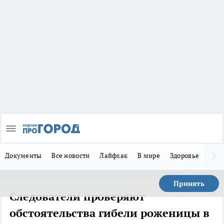
Документы
Все новости
Лайфхак
В мире
Здоровье
Зака
Принять
Следователи проверяют
обстоятельства гибели роженицы в