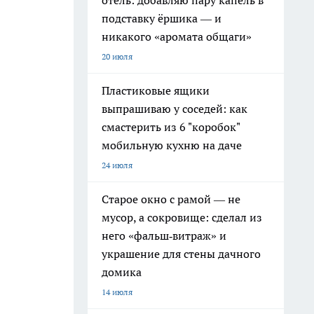
отель: добавляю пару капель в
подставку ёршика — и
никакого «аромата общаги»
20 июля
Пластиковые ящики
выпрашиваю у соседей: как
смастерить из 6 "коробок"
мобильную кухню на даче
24 июля
Старое окно с рамой — не
мусор, а сокровище: сделал из
него «фальш‑витраж» и
украшение для стены дачного
домика
14 июля