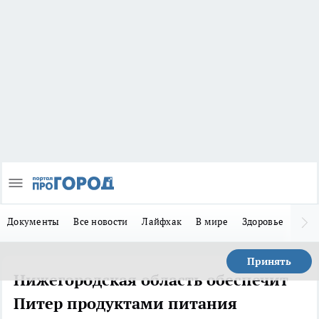
Документы
Все новости
Лайфхак
В мире
Здоровье
Зака
Принять
Нижегородская область обеспечит
Питер продуктами питания