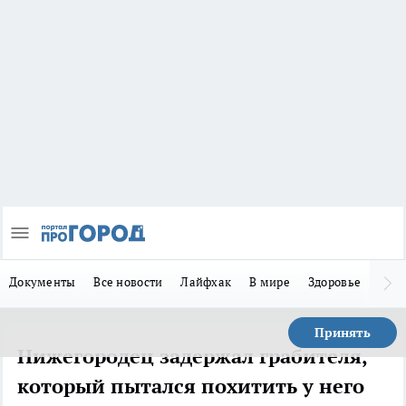
Документы
Все новости
Лайфхак
В мире
Здоровье
Зака
Принять
Нижегородец задержал грабителя,
который пытался похитить у него