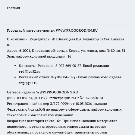
Главная
Городской интернет-портал WWW.PROGORODNN.RU
О компании: Учредитель: ИП Звеняцкая Е.А. Редактор сайта: Бакаева
Ю.Г.
Адрес: 610001, Кировская область, г. Киров, ул. Азина, дом № 80, кв. 31
Знак информационной продукции: 16+
Контакты: Редакция: 8-927-669-90-87 Email редакции:
red@pg52.ru
Рекламный отдел: 8-920-004-61-95 Email рекламного отдела:
st@pg52.ru
Сетевое издание WWW.PROGORODNN.RU
(ВВВ.ПРОГОРОДНН.РУ). Регистрация РКН: №: 7378360181.
Регистрационный номер ЭЛ 77-90994 от 10.03.2026., выдано
Федеральной службой по надзору в сфере связи, информационных
технологий и массовых коммуникаций.
Возрастная категория сайта 16+. При использовании материалов
новостного портала progorodnn.ru гиперссылка на ресурс
обязательна
,
в противном случае будут применены нормы