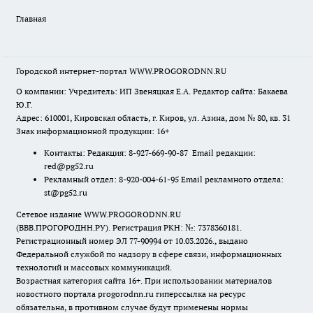
Главная
Городской интернет-портал WWW.PROGORODNN.RU
О компании: Учредитель: ИП Звеняцкая Е.А. Редактор сайта: Бакаева
Ю.Г.
Адрес: 610001, Кировская область, г. Киров, ул. Азина, дом № 80, кв. 31
Знак информационной продукции: 16+
Контакты: Редакция: 8-927-669-90-87 Email редакции:
red@pg52.ru
Рекламный отдел: 8-920-004-61-95 Email рекламного отдела:
st@pg52.ru
Сетевое издание WWW.PROGORODNN.RU
(ВВВ.ПРОГОРОДНН.РУ). Регистрация РКН: №: 7378360181.
Регистрационный номер ЭЛ 77-90994 от 10.03.2026., выдано
Федеральной службой по надзору в сфере связи, информационных
технологий и массовых коммуникаций.
Возрастная категория сайта 16+. При использовании материалов
новостного портала progorodnn.ru гиперссылка на ресурс
обязательна
,
в противном случае будут применены нормы