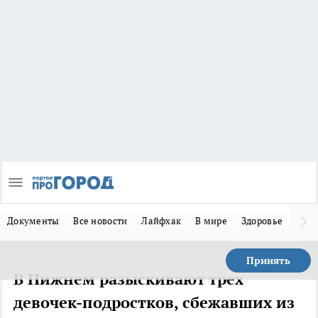
Документы
Все новости
Лайфхак
В мире
Здоровье
Зака
Принять
В Нижнем разыскивают трех
девочек-подростков, сбежавших из