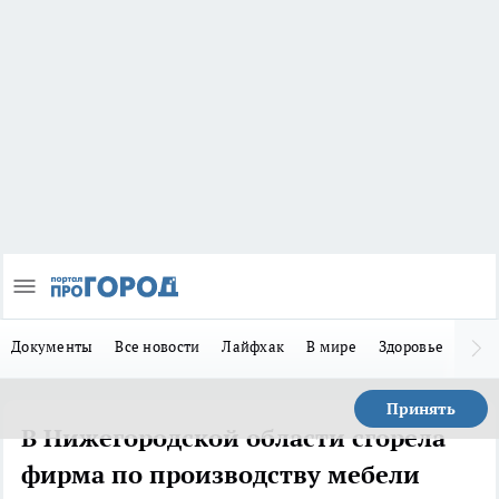
Документы
Все новости
Лайфхак
В мире
Здоровье
Зака
Принять
В Нижегородской области сгорела
фирма по производству мебели