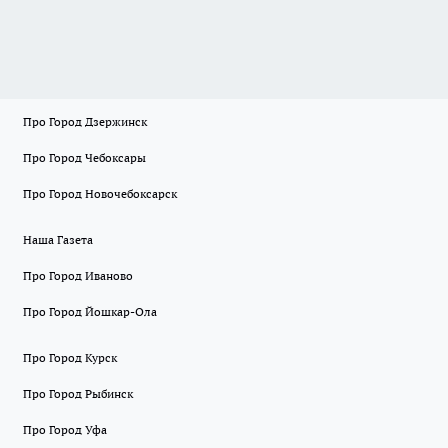
Про Город Дзержинск
Про Город Чебоксары
Про Город Новочебоксарск
Наша Газета
Про Город Иваново
Про Город Йошкар-Ола
Про Город Курск
Про Город Рыбинск
Про Город Уфа