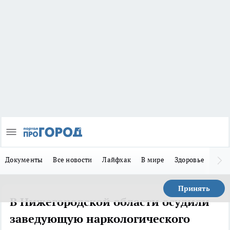
Документы
Все новости
Лайфхак
В мире
Здоровье
Зака
Принять
В Нижегородской области осудили
заведующую наркологического