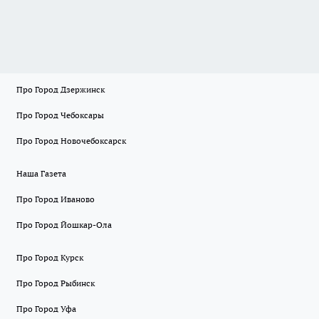
Про Город Дзержинск
Про Город Чебоксары
Про Город Новочебоксарск
Наша Газета
Про Город Иваново
Про Город Йошкар-Ола
Про Город Курск
Про Город Рыбинск
Про Город Уфа