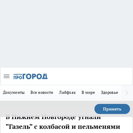
Документы
Все новости
Лайфхак
В мире
Здоровье
Зака
Принять
В Нижнем Новгороде угнали
"Газель" с колбасой и пельменями