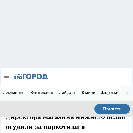
Документы
Все новости
Лайфхак
В мире
Здоровье
Зака
Принять
Директора магазина нижнего белья
осудили за наркотики в