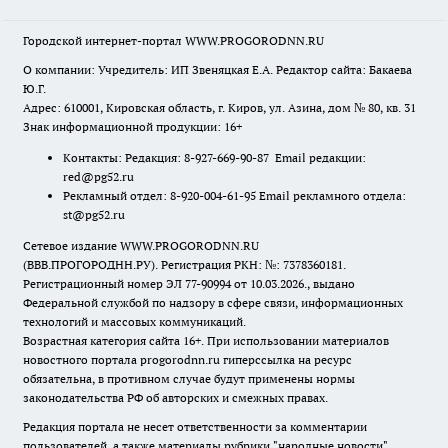
Городской интернет-портал WWW.PROGORODNN.RU
О компании: Учредитель: ИП Звеняцкая Е.А. Редактор сайта: Бакаева
Ю.Г.
Адрес: 610001, Кировская область, г. Киров, ул. Азина, дом № 80, кв. 31
Знак информационной продукции: 16+
Контакты: Редакция: 8-927-669-90-87 Email редакции:
red@pg52.ru
Рекламный отдел: 8-920-004-61-95 Email рекламного отдела:
st@pg52.ru
Сетевое издание WWW.PROGORODNN.RU
(ВВВ.ПРОГОРОДНН.РУ). Регистрация РКН: №: 7378360181.
Регистрационный номер ЭЛ 77-90994 от 10.03.2026., выдано
Федеральной службой по надзору в сфере связи, информационных
технологий и массовых коммуникаций.
Возрастная категория сайта 16+. При использовании материалов
новостного портала progorodnn.ru гиперссылка на ресурс
обязательна
,
в противном случае будут применены нормы
законодательства РФ об авторских и смежных правах.
Редакция портала не несет ответственности за комментарии
пользователей, а также материалы рубрики "народные новости".