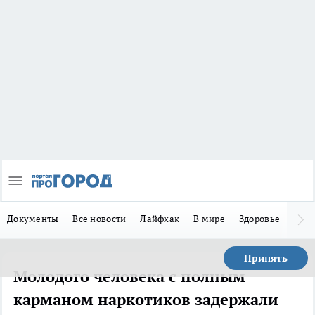
Документы
Все новости
Лайфхак
В мире
Здоровье
Зака
Принять
Молодого человека с полным
карманом наркотиков задержали