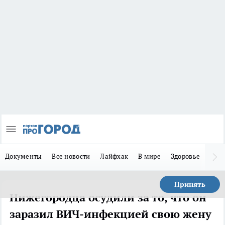
Документы
Все новости
Лайфхак
В мире
Здоровье
Зака
Принять
Нижегородца осудили за то, что он
заразил ВИЧ-инфекцией свою жену