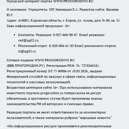
Городской интернет-портал WWW.PROGORODNN.RU
О компании: Учредитель: ИП Звеняцкая Е.А. Редактор сайта: Бакаева
Ю.Г.
Адрес: 610001, Кировская область, г. Киров, ул. Азина, дом № 80, кв. 31
Знак информационной продукции: 16+
Контакты: Редакция: 8-927-669-90-87 Email редакции:
red@pg52.ru
Рекламный отдел: 8-920-004-61-95 Email рекламного отдела:
st@pg52.ru
Сетевое издание WWW.PROGORODNN.RU
(ВВВ.ПРОГОРОДНН.РУ). Регистрация РКН: №: 7378360181.
Регистрационный номер ЭЛ 77-90994 от 10.03.2026., выдано
Федеральной службой по надзору в сфере связи, информационных
технологий и массовых коммуникаций.
Возрастная категория сайта 16+. При использовании материалов
новостного портала progorodnn.ru гиперссылка на ресурс
обязательна
,
в противном случае будут применены нормы
законодательства РФ об авторских и смежных правах.
Редакция портала не несет ответственности за комментарии
пользователей, а также материалы рубрики "народные новости".
«На информационном ресурсе применяются рекомендательные