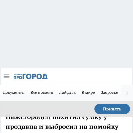
Документы
Все новости
Лайфхак
В мире
Здоровье
Зака
Принять
Нижегородец похитил сумку у
продавца и выбросил на помойку