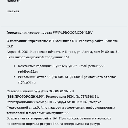
Новости
Главная
Городской интернет-портал WWW.PROGORODNN.RU
О компании: Учредитель: ИП Звеняцкая Е.А. Редактор сайта: Бакаева
Ю.Г.
Адрес: 610001, Кировская область, г. Киров, ул. Азина, дом № 80, кв. 31
Знак информационной продукции: 16+
Контакты: Редакция: 8-927-669-90-87 Email редакции:
red@pg52.ru
Рекламный отдел: 8-920-004-61-95 Email рекламного отдела:
st@pg52.ru
Сетевое издание WWW.PROGORODNN.RU
(ВВВ.ПРОГОРОДНН.РУ). Регистрация РКН: №: 7378360181.
Регистрационный номер ЭЛ 77-90994 от 10.03.2026., выдано
Федеральной службой по надзору в сфере связи, информационных
технологий и массовых коммуникаций.
Возрастная категория сайта 16+. При использовании материалов
новостного портала progorodnn.ru гиперссылка на ресурс