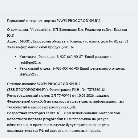
Городской интернет-портал WWW.PROGORODNN.RU
О компании: Учредитель: ИП Звеняцкая Е.А. Редактор сайта: Бакаева
Ю.Г.
Адрес: 610001, Кировская область, г. Киров, ул. Азина, дом № 80, кв. 31
Знак информационной продукции: 16+
Контакты: Редакция: 8-927-669-90-87 Email редакции:
red@pg52.ru
Рекламный отдел: 8-920-004-61-95 Email рекламного отдела:
st@pg52.ru
Сетевое издание WWW.PROGORODNN.RU
(ВВВ.ПРОГОРОДНН.РУ). Регистрация РКН: №: 7378360181.
Регистрационный номер ЭЛ 77-90994 от 10.03.2026., выдано
Федеральной службой по надзору в сфере связи, информационных
технологий и массовых коммуникаций.
Возрастная категория сайта 16+. При использовании материалов
новостного портала progorodnn.ru гиперссылка на ресурс
обязательна
,
в противном случае будут применены нормы
законодательства РФ об авторских и смежных правах.