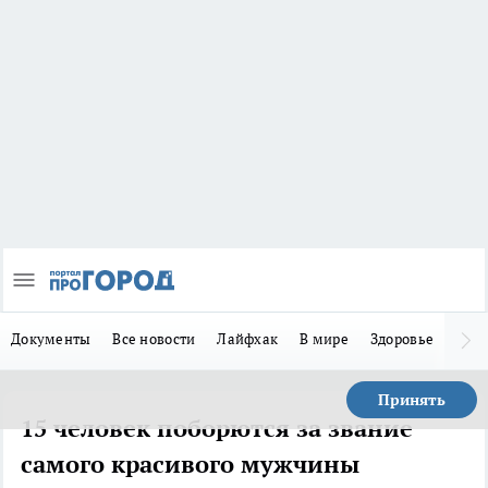
Документы
Все новости
Лайфхак
В мире
Здоровье
Зака
Принять
15 человек поборются за звание
самого красивого мужчины