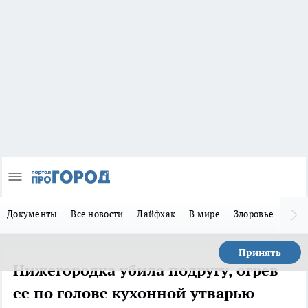
Документы
Все новости
Лайфхак
В мире
Здоровье
Зака
Принять
Нижегородка убила подругу, огрев
ее по голове кухонной утварью