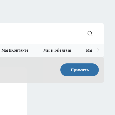
Мы ВКонтакте
Мы в Telegram
Мы в MAX
Принять