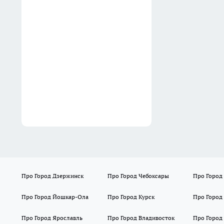
больниц по количеству
подтвержденных нарушений
05:29
В Нижнем Новгороде
продают корпус
Блиновского пассажа за 55
млн рублей
04:51
Про Город Дзержинск
Про Город Чебоксары
Про Город
Про Город Йошкар-Ола
Про Город Курск
Про Город
Про Город Ярославль
Про Город Владивосток
Про Город