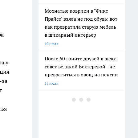
Мохнатые коврики в "Фикс
Прайсе" взяла не под обувь: вот
как превратила старую мебель
ра
в шикарный интерьер
10 июля
После 60 гоните друзей в шею:
а у
совет великой Бехтеревой - не
ация
превратиться в овощ на пенсии
-за
14 июля
т
Шоколад, достойный короны:
любимый десерт Елизаветы II
тья
по простому рецепту из
Букингемского дворца
16 июля