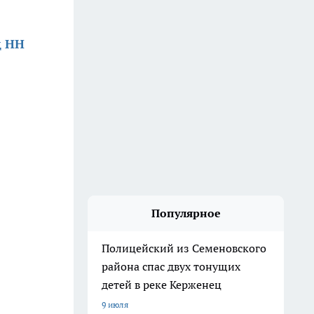
д НН
Популярное
Полицейский из Семеновского
района спас двух тонущих
детей в реке Керженец
9 июля