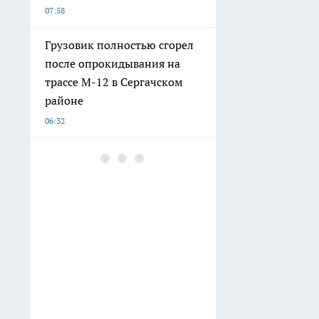
07:58
Грузовик полностью сгорел
после опрокидывания на
трассе М-12 в Сергачском
районе
06:32
Старую поленницу
превратил в "живой" забор:
как собрать ограждение,
которое хранит дрова и
прячет двор
06:27
Нижегородский минздрав
опубликовал список худших