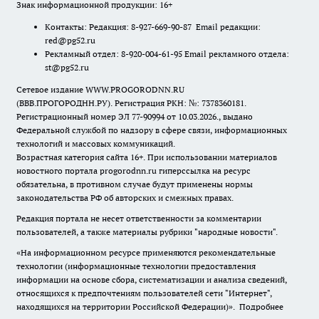
Знак информационной продукции: 16+
Контакты: Редакция: 8-927-669-90-87 Email редакции:
red@pg52.ru
Рекламный отдел: 8-920-004-61-95 Email рекламного отдела:
st@pg52.ru
Сетевое издание WWW.PROGORODNN.RU
(ВВВ.ПРОГОРОДНН.РУ). Регистрация РКН: №: 7378360181.
Регистрационный номер ЭЛ 77-90994 от 10.03.2026., выдано
Федеральной службой по надзору в сфере связи, информационных
технологий и массовых коммуникаций.
Возрастная категория сайта 16+. При использовании материалов
новостного портала progorodnn.ru гиперссылка на ресурс
обязательна
,
в противном случае будут применены нормы
законодательства РФ об авторских и смежных правах.
Редакция портала не несет ответственности за комментарии
пользователей, а также материалы рубрики "народные новости".
«На информационном ресурсе применяются рекомендательные
технологии (информационные технологии предоставления
информации на основе сбора, систематизации и анализа сведений,
относящихся к предпочтениям пользователей сети "Интернет",
находящихся на территории Российской Федерации)».
Подробнее