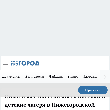
Документы
Все новости
Лайфхак
В мире
Здоровье
Зака
Принять
Стала известна стоимость путевки в
детские лагеря в Нижегородской