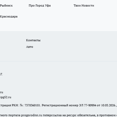
 Рыбинск
Про Город Уфа
Твои Новости
 Краснодара
Контакты
Авто
Г.
.ru
@pg52.ru
я РКН: №: 7378360181. Регистрационный номер ЭЛ 77-90994 от 10.03.2026., 
тного портала progorodnn.ru гиперссылка на ресурс обязательна
,
в противном 