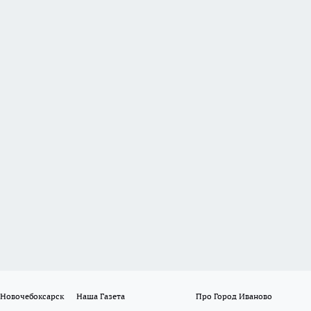
 Новочебоксарск
Наша Газета
Про Город Иваново