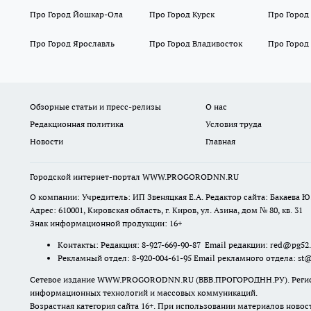
Про Город Йошкар-Ола
Про Город Курск
Про Город
Про Город Ярославль
Про Город Владивосток
Про Город
Обзорные статьи и пресс-релизы
О нас
Редакционная политика
Условия труда
Новости
Главная
Городской интернет-портал WWW.PROGORODNN.RU
О компании: Учредитель: ИП Звеняцкая Е.А. Редактор сайта: Бакаева Ю.
Адрес: 610001, Кировская область, г. Киров, ул. Азина, дом № 80, кв. 31
Знак информационной продукции: 16+
Контакты: Редакция: 8-927-669-90-87 Email редакции: red@pg52
Рекламный отдел: 8-920-004-61-95 Email рекламного отдела: st
Сетевое издание WWW.PROGORODNN.RU (ВВВ.ПРОГОРОДНН.РУ). Регистраци
информационных технологий и массовых коммуникаций.
Возрастная категория сайта 16+. При использовании материалов новос