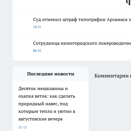
Ч
Суд отменил штраф типографии Арзамаса з
19:51
Сотрудница нижегородского ликероводочног
06:32
Последние новости
Комментарии н
Десяток мешковины и
охапка веток: как сделать
природный навес, под
которым тепло и уютно в
августовские вечера
21:12