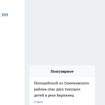
д НН
Популярное
Полицейский из Семеновского
района спас двух тонущих
детей в реке Керженец
9 июля