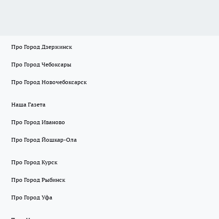
Про Город Дзержинск
Про Город Чебоксары
Про Город Новочебоксарск
Наша Газета
Про Город Иваново
Про Город Йошкар-Ола
Про Город Курск
Про Город Рыбинск
Про Город Уфа