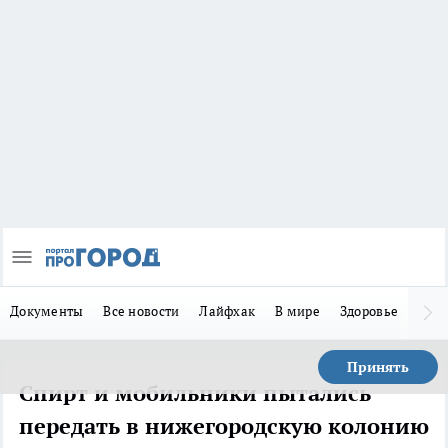
Документы
Все новости
Лайфхак
В мире
Здоровье
Зака
Принять
Спирт и мобильники пытались
передать в нижегородскую колонию