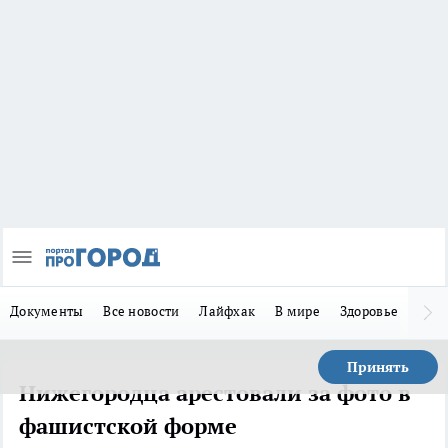
Документы
Все новости
Лайфхак
В мире
Здоровье
Зака
Принять
Нижегородца арестовали за фото в
фашистской форме