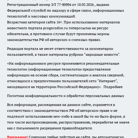
Регистрационный номер ЭЛ 77-90994 от 10.03.2026., выдано
Федеральной службой по надзору в сфере связи, информационных
технологий и массовых коммуникаций.
Возрастная категория сайта 16+. При использовании материалов
новостного портала progorodnn.ru гиперссылка на ресурс
обязательна
,
в противном случае будут применены нормы
законодательства РФ об авторских и смежных правах.
Редакция портала не несет ответственности за комментарии
пользователей, а также материалы рубрики "народные новости".
«На информационном ресурсе применяются рекомендательные
технологии (информационные технологии предоставления
информации на основе сбора, систематизации и анализа сведений,
относящихся к предпочтениям пользователей сети "Интернет",
находящихся на территории Российской Федерации)».
Подробнее
Политика конфиденциальности и обработки персональных данных
Вся информация, размещенная на данном сайте, охраняется в
соответствии с законодательством РФ об авторском праве и не
подлежит использованию кем-либо в какой бы то ни было форме, в
том числе воспроизведению, распространению, переработке не иначе
как с письменного разрешения правообладателя.
Внимание!
Совершая любые действия на сайте, вы автоматически