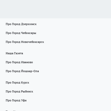
Про Город Дзержинск
Про Город Чебоксары
Про Город Новочебоксарск
Наша Газета
Про Город Иваново
Про Город Йошкар-Ола
Про Город Курск
Про Город Рыбинск
Про Город Уфа