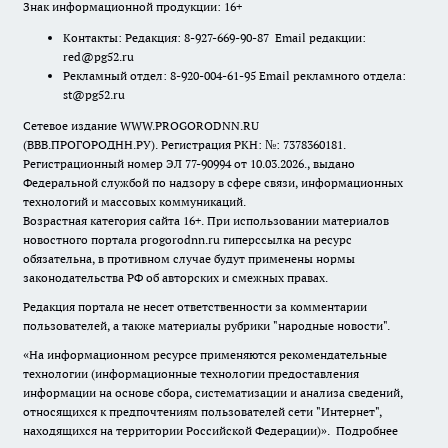
Знак информационной продукции: 16+
Контакты: Редакция: 8-927-669-90-87 Email редакции:
red@pg52.ru
Рекламный отдел: 8-920-004-61-95 Email рекламного отдела:
st@pg52.ru
Сетевое издание WWW.PROGORODNN.RU
(ВВВ.ПРОГОРОДНН.РУ). Регистрация РКН: №: 7378360181.
Регистрационный номер ЭЛ 77-90994 от 10.03.2026., выдано
Федеральной службой по надзору в сфере связи, информационных
технологий и массовых коммуникаций.
Возрастная категория сайта 16+. При использовании материалов
новостного портала progorodnn.ru гиперссылка на ресурс
обязательна
,
в противном случае будут применены нормы
законодательства РФ об авторских и смежных правах.
Редакция портала не несет ответственности за комментарии
пользователей, а также материалы рубрики "народные новости".
«На информационном ресурсе применяются рекомендательные
технологии (информационные технологии предоставления
информации на основе сбора, систематизации и анализа сведений,
относящихся к предпочтениям пользователей сети "Интернет",
находящихся на территории Российской Федерации)».
Подробнее