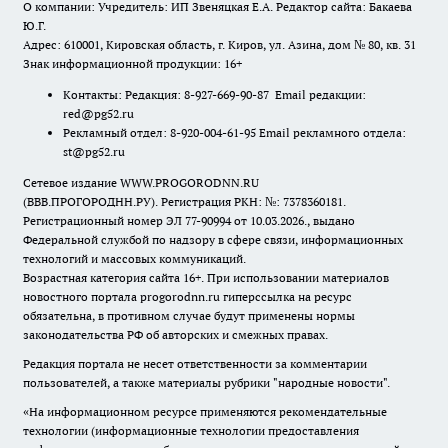
О компании: Учредитель: ИП Звеняцкая Е.А. Редактор сайта: Бакаева
Ю.Г.
Адрес: 610001, Кировская область, г. Киров, ул. Азина, дом № 80, кв. 31
Знак информационной продукции: 16+
Контакты: Редакция: 8-927-669-90-87 Email редакции:
red@pg52.ru
Рекламный отдел: 8-920-004-61-95 Email рекламного отдела:
st@pg52.ru
Сетевое издание WWW.PROGORODNN.RU
(ВВВ.ПРОГОРОДНН.РУ). Регистрация РКН: №: 7378360181.
Регистрационный номер ЭЛ 77-90994 от 10.03.2026., выдано
Федеральной службой по надзору в сфере связи, информационных
технологий и массовых коммуникаций.
Возрастная категория сайта 16+. При использовании материалов
новостного портала progorodnn.ru гиперссылка на ресурс
обязательна
,
в противном случае будут применены нормы
законодательства РФ об авторских и смежных правах.
Редакция портала не несет ответственности за комментарии
пользователей, а также материалы рубрики "народные новости".
«На информационном ресурсе применяются рекомендательные
технологии (информационные технологии предоставления