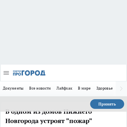
Документы
Все новости
Лайфхак
В мире
Здоровье
Зака
Принять
В одном из домов Нижнего
Новгорода устроят "пожар"