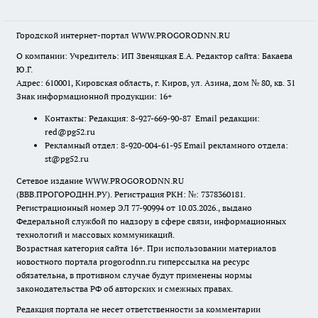
Городской интернет-портал WWW.PROGORODNN.RU
О компании: Учредитель: ИП Звеняцкая Е.А. Редактор сайта: Бакаева
Ю.Г.
Адрес: 610001, Кировская область, г. Киров, ул. Азина, дом № 80, кв. 31
Знак информационной продукции: 16+
Контакты: Редакция: 8-927-669-90-87 Email редакции:
red@pg52.ru
Рекламный отдел: 8-920-004-61-95 Email рекламного отдела:
st@pg52.ru
Сетевое издание WWW.PROGORODNN.RU
(ВВВ.ПРОГОРОДНН.РУ). Регистрация РКН: №: 7378360181.
Регистрационный номер ЭЛ 77-90994 от 10.03.2026., выдано
Федеральной службой по надзору в сфере связи, информационных
технологий и массовых коммуникаций.
Возрастная категория сайта 16+. При использовании материалов
новостного портала progorodnn.ru гиперссылка на ресурс
обязательна
,
в противном случае будут применены нормы
законодательства РФ об авторских и смежных правах.
Редакция портала не несет ответственности за комментарии