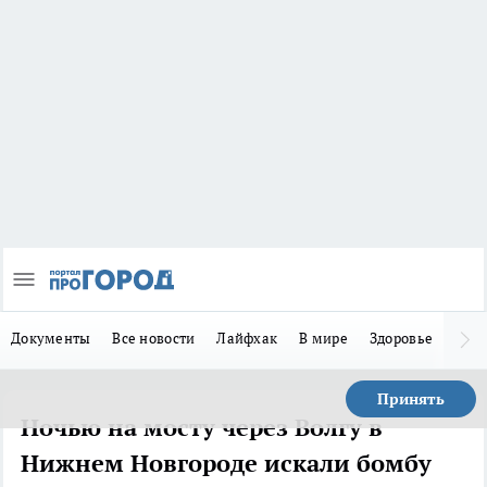
Документы
Все новости
Лайфхак
В мире
Здоровье
Зака
Принять
Ночью на мосту через Волгу в
Нижнем Новгороде искали бомбу