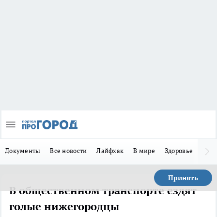
Документы
Все новости
Лайфхак
В мире
Здоровье
Зака
Принять
В общественном транспорте ездят
голые нижегородцы