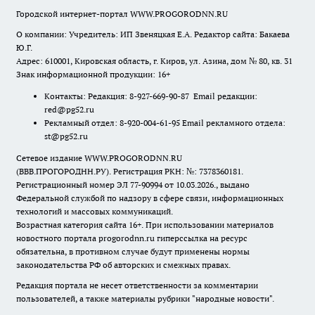
Городской интернет-портал WWW.PROGORODNN.RU
О компании: Учредитель: ИП Звеняцкая Е.А. Редактор сайта: Бакаева
Ю.Г.
Адрес: 610001, Кировская область, г. Киров, ул. Азина, дом № 80, кв. 31
Знак информационной продукции: 16+
Контакты: Редакция: 8-927-669-90-87 Email редакции:
red@pg52.ru
Рекламный отдел: 8-920-004-61-95 Email рекламного отдела:
st@pg52.ru
Сетевое издание WWW.PROGORODNN.RU
(ВВВ.ПРОГОРОДНН.РУ). Регистрация РКН: №: 7378360181.
Регистрационный номер ЭЛ 77-90994 от 10.03.2026., выдано
Федеральной службой по надзору в сфере связи, информационных
технологий и массовых коммуникаций.
Возрастная категория сайта 16+. При использовании материалов
новостного портала progorodnn.ru гиперссылка на ресурс
обязательна
,
в противном случае будут применены нормы
законодательства РФ об авторских и смежных правах.
Редакция портала не несет ответственности за комментарии
пользователей, а также материалы рубрики "народные новости".