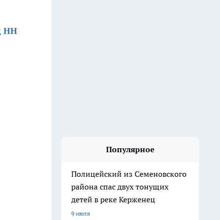
д НН
Популярное
Полицейский из Семеновского
района спас двух тонущих
детей в реке Керженец
9 июля