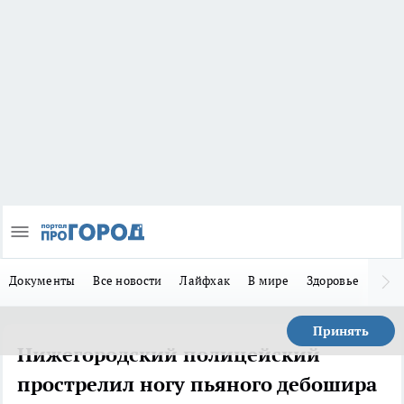
Документы
Все новости
Лайфхак
В мире
Здоровье
Зака
Принять
Нижегородский полицейский
прострелил ногу пьяного дебошира