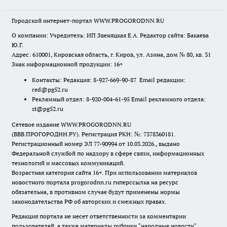
Городской интернет-портал WWW.PROGORODNN.RU
О компании: Учредитель: ИП Звеняцкая Е.А. Редактор сайта: Бакаева
Ю.Г.
Адрес: 610001, Кировская область, г. Киров, ул. Азина, дом № 80, кв. 31
Знак информационной продукции: 16+
Контакты: Редакция: 8-927-669-90-87 Email редакции:
red@pg52.ru
Рекламный отдел: 8-920-004-61-95 Email рекламного отдела:
st@pg52.ru
Сетевое издание WWW.PROGORODNN.RU
(ВВВ.ПРОГОРОДНН.РУ). Регистрация РКН: №: 7378360181.
Регистрационный номер ЭЛ 77-90994 от 10.03.2026., выдано
Федеральной службой по надзору в сфере связи, информационных
технологий и массовых коммуникаций.
Возрастная категория сайта 16+. При использовании материалов
новостного портала progorodnn.ru гиперссылка на ресурс
обязательна
,
в противном случае будут применены нормы
законодательства РФ об авторских и смежных правах.
Редакция портала не несет ответственности за комментарии
пользователей, а также материалы рубрики "народные новости".