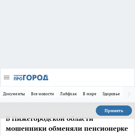
Документы
Все новости
Лайфхак
В мире
Здоровье
Зака
Принять
В Нижегородской области
мошенники обменяли пенсионерке