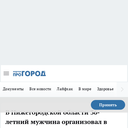
Документы
Все новости
Лайфхак
В мире
Здоровье
Зака
Принять
В Нижегородской области 36-
летний мужчина организовал в