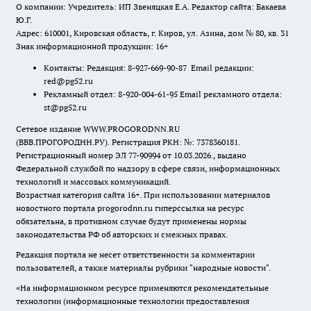
О компании: Учредитель: ИП Звеняцкая Е.А. Редактор сайта: Бакаева
Ю.Г.
Адрес: 610001, Кировская область, г. Киров, ул. Азина, дом № 80, кв. 31
Знак информационной продукции: 16+
Контакты: Редакция: 8-927-669-90-87 Email редакции:
red@pg52.ru
Рекламный отдел: 8-920-004-61-95 Email рекламного отдела:
st@pg52.ru
Сетевое издание WWW.PROGORODNN.RU
(ВВВ.ПРОГОРОДНН.РУ). Регистрация РКН: №: 7378360181.
Регистрационный номер ЭЛ 77-90994 от 10.03.2026., выдано
Федеральной службой по надзору в сфере связи, информационных
технологий и массовых коммуникаций.
Возрастная категория сайта 16+. При использовании материалов
новостного портала progorodnn.ru гиперссылка на ресурс
обязательна
,
в противном случае будут применены нормы
законодательства РФ об авторских и смежных правах.
Редакция портала не несет ответственности за комментарии
пользователей, а также материалы рубрики "народные новости".
«На информационном ресурсе применяются рекомендательные
технологии (информационные технологии предоставления