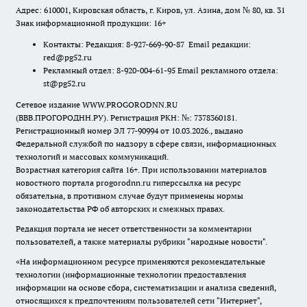
Адрес: 610001, Кировская область, г. Киров, ул. Азина, дом № 80, кв. 31
Знак информационной продукции: 16+
Контакты: Редакция: 8-927-669-90-87 Email редакции:
red@pg52.ru
Рекламный отдел: 8-920-004-61-95 Email рекламного отдела:
st@pg52.ru
Сетевое издание WWW.PROGORODNN.RU
(ВВВ.ПРОГОРОДНН.РУ). Регистрация РКН: №: 7378360181.
Регистрационный номер ЭЛ 77-90994 от 10.03.2026., выдано
Федеральной службой по надзору в сфере связи, информационных
технологий и массовых коммуникаций.
Возрастная категория сайта 16+. При использовании материалов
новостного портала progorodnn.ru гиперссылка на ресурс
обязательна
,
в противном случае будут применены нормы
законодательства РФ об авторских и смежных правах.
Редакция портала не несет ответственности за комментарии
пользователей, а также материалы рубрики "народные новости".
«На информационном ресурсе применяются рекомендательные
технологии (информационные технологии предоставления
информации на основе сбора, систематизации и анализа сведений,
относящихся к предпочтениям пользователей сети "Интернет",