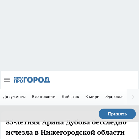
Документы
Все новости
Лайфхак
В мире
Здоровье
Зака
Принять
85-летняя Арина Дубова бесследно
исчезла в Нижегородской области