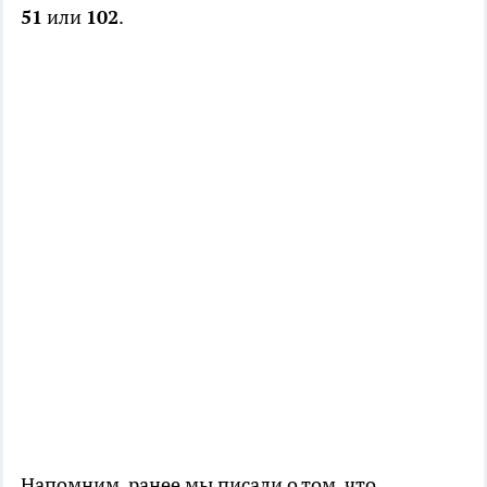
51
или
102
.
Напомним, ранее мы писали о том, что