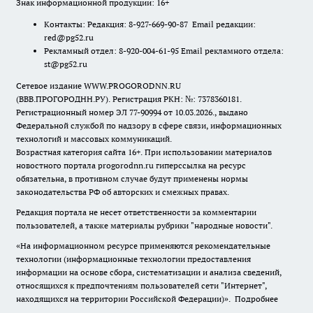
Знак информационной продукции: 16+
Контакты: Редакция: 8-927-669-90-87 Email редакции:
red@pg52.ru
Рекламный отдел: 8-920-004-61-95 Email рекламного отдела:
st@pg52.ru
Сетевое издание WWW.PROGORODNN.RU
(ВВВ.ПРОГОРОДНН.РУ). Регистрация РКН: №: 7378360181.
Регистрационный номер ЭЛ 77-90994 от 10.03.2026., выдано
Федеральной службой по надзору в сфере связи, информационных
технологий и массовых коммуникаций.
Возрастная категория сайта 16+. При использовании материалов
новостного портала progorodnn.ru гиперссылка на ресурс
обязательна
,
в противном случае будут применены нормы
законодательства РФ об авторских и смежных правах.
Редакция портала не несет ответственности за комментарии
пользователей, а также материалы рубрики "народные новости".
«На информационном ресурсе применяются рекомендательные
технологии (информационные технологии предоставления
информации на основе сбора, систематизации и анализа сведений,
относящихся к предпочтениям пользователей сети "Интернет",
находящихся на территории Российской Федерации)».
Подробнее