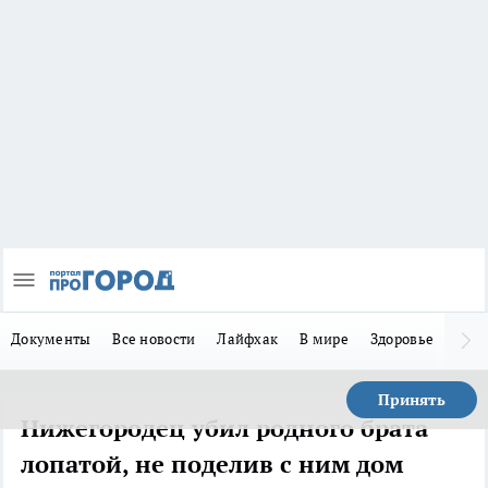
Документы
Все новости
Лайфхак
В мире
Здоровье
Зака
Принять
Нижегородец убил родного брата
лопатой, не поделив с ним дом