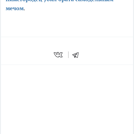
мечом
.