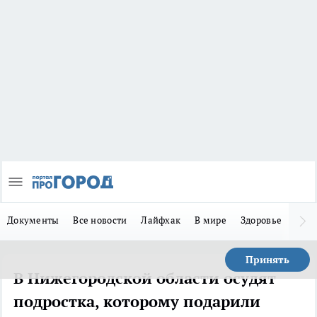
Документы
Все новости
Лайфхак
В мире
Здоровье
Зака
Принять
В Нижегородской области осудят
подростка, которому подарили