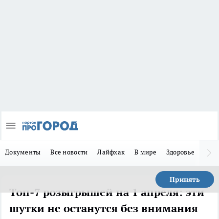
Документы
Все новости
Лайфхак
В мире
Здоровье
Зака
Принять
Топ-7 розыгрышей на 1 апреля: эти
шутки не останутся без внимания