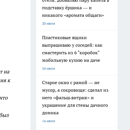
отель: добавляю пару капель в
подставку ёршика — и
никакого «аромата общаги»
20 июля
Пластиковые ящики
выпрашиваю у соседей: как
смастерить из 6 "коробок"
мобильную кухню на даче
24 июля
т на
ия к
Старое окно с рамой — не
мусор, а сокровище: сделал из
что
него «фальш‑витраж» и
украшение для стены дачного
домика
 был
14 июля