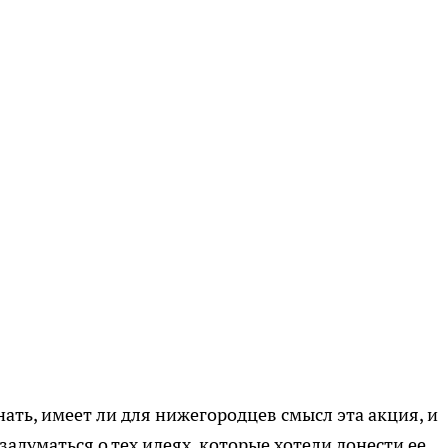
ать, имеет ли для нижегородцев смысл эта акция, и
задуматься о тех идеях, которые хотели донести ее