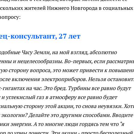
ескольких жителей Нижнего Новгорода в социальных
вопросу:
ц-консультант, 27 лет
одобные Часу Земли, на мой взгляд, абсолютно
нны и нецелесообразны. Во-первых, если рассматри
ую сторону вопроса, это может привести к повышен
после включения электроприборов. Нельзя остановит
гигантах на час. Это бред. Турбины все равно будут
с и углекислый газ в атмосферу все равно будет
иальную сторону этой акции, то снова неувязки. Хот
экологии? Делайте это другими способами. Вводите
и энергии. А то многие люди гордясь тем что "я
сор до урны донести. Эти акции - просто бесполезный