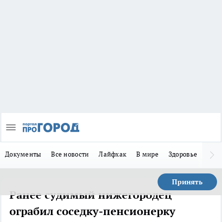
Документы
Все новости
Лайфхак
В мире
Здоровье
Зака
Принять
Ранее судимый нижегородец
ограбил соседку-пенсионерку