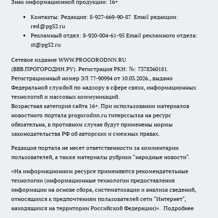
Знак информационной продукции: 16+
Контакты: Редакция: 8-927-669-90-87 Email редакции:
red@pg52.ru
Рекламный отдел: 8-920-004-61-95 Email рекламного отдела:
st@pg52.ru
Сетевое издание WWW.PROGORODNN.RU
(ВВВ.ПРОГОРОДНН.РУ). Регистрация РКН: №: 7378360181.
Регистрационный номер ЭЛ 77-90994 от 10.03.2026., выдано
Федеральной службой по надзору в сфере связи, информационных
технологий и массовых коммуникаций.
Возрастная категория сайта 16+. При использовании материалов
новостного портала progorodnn.ru гиперссылка на ресурс
обязательна
,
в противном случае будут применены нормы
законодательства РФ об авторских и смежных правах.
Редакция портала не несет ответственности за комментарии
пользователей, а также материалы рубрики "народные новости".
«На информационном ресурсе применяются рекомендательные
технологии (информационные технологии предоставления
информации на основе сбора, систематизации и анализа сведений,
относящихся к предпочтениям пользователей сети "Интернет",
находящихся на территории Российской Федерации)».
Подробнее