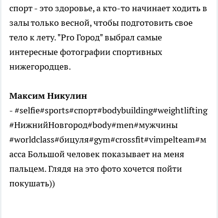
спорт - это здоровье, а кто-то начинает ходить в
залы только весной, чтобы подготовить свое
тело к лету. "Pro Город" выбрал самые
интересные фотографии спортивных
нижегородцев.
Максим Никулин
-
#selfie#sports#спорт#bodybuilding#weightlifting
#НижнийНовгород#body#men#мужчины
#worldclass#бицуля#gym#crossfit#vimpelteam#м
асса Большой человек показывает на меня
пальцем. Глядя на это фото хочется пойти
покушать))