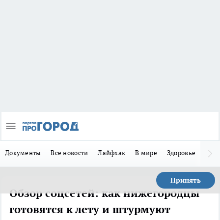
Документы
Все новости
Лайфхак
В мире
Здоровье
Зака
Принять
Обзор соцсетей: как нижегородцы
готовятся к лету и штурмуют