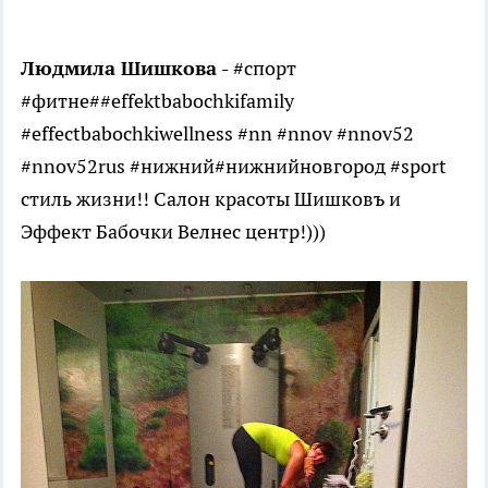
Людмила Шишкова -
#спорт
#фитне##effektbabochkifamily
#effectbabochkiwellness #nn #nnov #nnov52
#nnov52rus #нижний#нижнийновгород #sport
стиль жизни!! Салон красоты Шишковъ и
Эффект Бабочки Велнес центр!)))