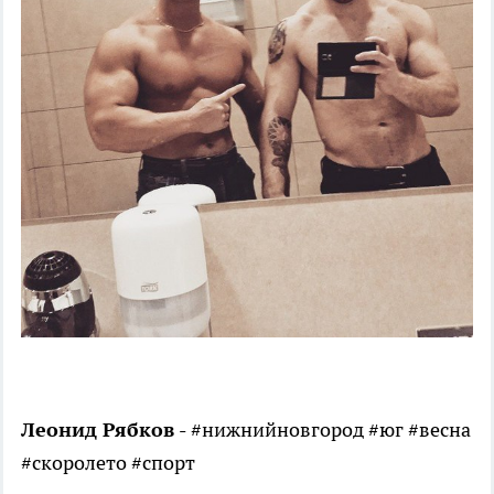
Леонид Рябков -
#нижнийновгород #юг #весна
#скоролето #спорт