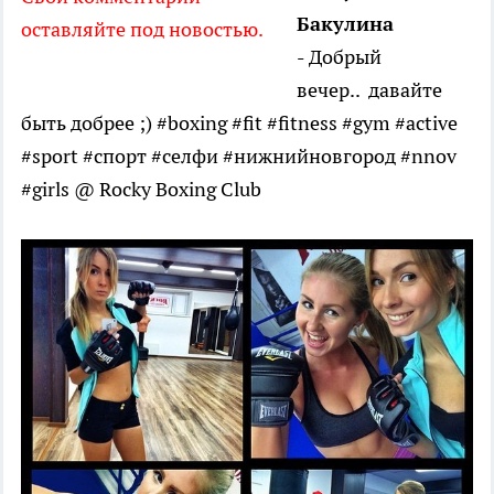
Бакулина
оставляйте под новостью.
-
Добрый
вечер.. давайте
быть добрее ;) #boxing #fit #fitness #gym #active
#sport #спорт #селфи #нижнийновгород #nnov
#girls @ Rocky Boxing Club