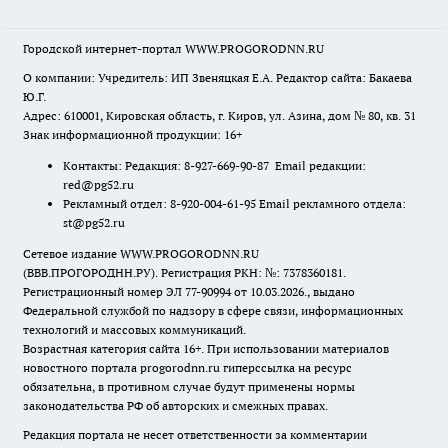
Городской интернет-портал WWW.PROGORODNN.RU
О компании: Учредитель: ИП Звеняцкая Е.А. Редактор сайта: Бакаева
Ю.Г.
Адрес: 610001, Кировская область, г. Киров, ул. Азина, дом № 80, кв. 31
Знак информационной продукции: 16+
Контакты: Редакция: 8-927-669-90-87 Email редакции:
red@pg52.ru
Рекламный отдел: 8-920-004-61-95 Email рекламного отдела:
st@pg52.ru
Сетевое издание WWW.PROGORODNN.RU
(ВВВ.ПРОГОРОДНН.РУ). Регистрация РКН: №: 7378360181.
Регистрационный номер ЭЛ 77-90994 от 10.03.2026., выдано
Федеральной службой по надзору в сфере связи, информационных
технологий и массовых коммуникаций.
Возрастная категория сайта 16+. При использовании материалов
новостного портала progorodnn.ru гиперссылка на ресурс
обязательна
,
в противном случае будут применены нормы
законодательства РФ об авторских и смежных правах.
Редакция портала не несет ответственности за комментарии