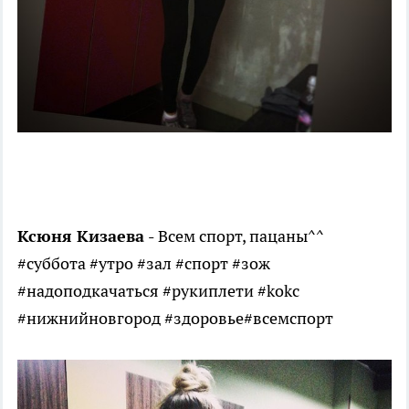
Ксюня Кизаева -
Всем спорт, пацаны^^
#суббота #утро #зал #спорт #зож
#надоподкачаться #рукиплети #kokc
#нижнийновгород #здоровье#всемспорт