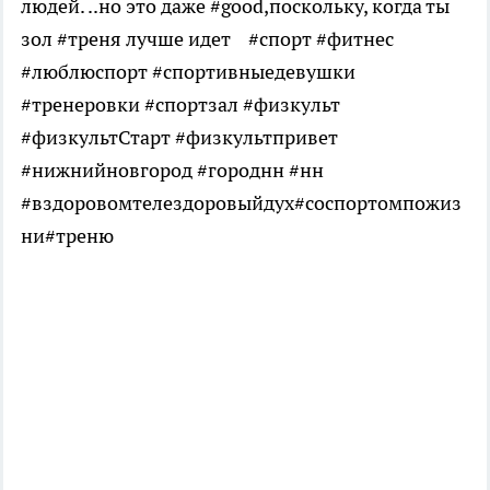
людей. ..но это даже #good,поскольку, когда ты
зол #треня лучше идет #спорт #фитнес
#люблюспорт #спортивныедевушки
#тренеровки #спортзал #физкульт
#физкультСтарт #физкультпривет
#нижнийновгород #городнн #нн
#вздоровомтелездоровыйдух#соспортомпожиз
ни#треню