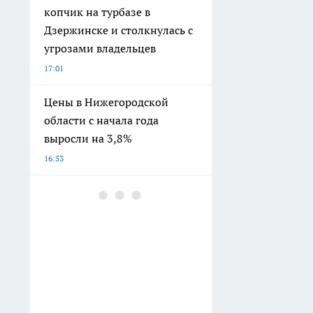
копчик на турбазе в
Дзержинске и столкнулась с
угрозами владельцев
17:01
Цены в Нижегородской
области с начала года
выросли на 3,8%
16:53
Немец сменил ПМЖ в
Германии на Россию: что его
заставило остаться и в чем
мы ошибаемся насчет своей
страны
16:30