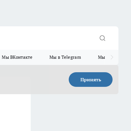
Мы ВКонтакте
Мы в Telegram
Мы в MAX
Принять