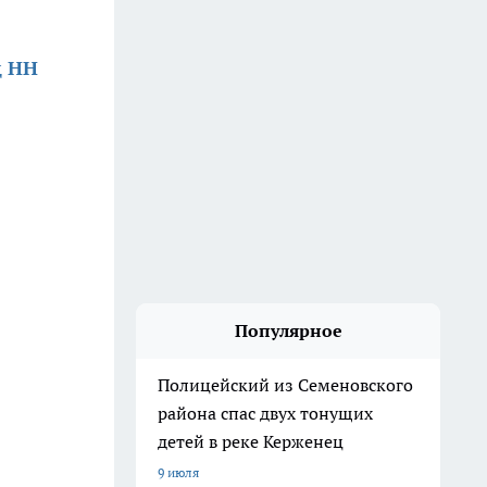
д НН
Популярное
Полицейский из Семеновского
района спас двух тонущих
детей в реке Керженец
9 июля