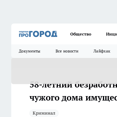
Общество
Инц
Документы
Все новости
Лайфхак
58-летний безработ
чужого дома имущес
Криминал