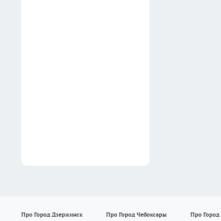
В Нижегородской
агломерации под ИЖС
подготовили более 9,2 млн
кв. м
16:28
На месте бывшего
кинотеатра Россия в
Нижнем Новгороде построят
25-этажный дом и крытый
каток
16:19
Про Город Дзержинск
Про Город Чебоксары
Про Город