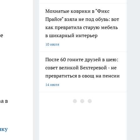
Мохнатые коврики в "Фикс
Прайсе" взяла не под обувь: вот
как превратила старую мебель
ое
в шикарный интерьер
10 июля
После 60 гоните друзей в шею:
совет великой Бехтеревой - не
превратиться в овощ на пенсии
14 июля
Гигант с нежной душой: как
а в
создать белоснежную стену
цветов, от которой
невозможно отвести взгляд
шку
13 июля