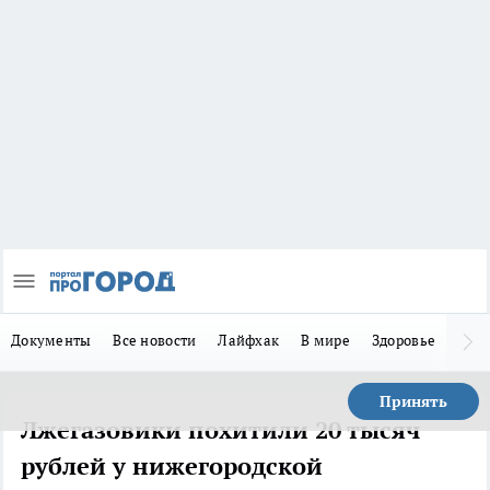
Документы
Все новости
Лайфхак
В мире
Здоровье
Зака
Принять
Лжегазовики похитили 20 тысяч
рублей у нижегородской