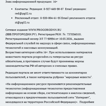
Знак информационной продукции: 16+
Контакты: Редакция: 8-927-669-90-87 Email редакции:
red@pg52.ru
Рекламный отдел: 8-920-004-61-95 Email рекламного отдела:
st@pg52.ru
Сетевое издание WWW.PROGORODNN.RU
(ВВВ.ПРОГОРОДНН.РУ). Регистрация РКН: №: 7378360181.
Регистрационный номер ЭЛ 77-90994 от 10.03.2026., выдано
Федеральной службой по надзору в сфере связи, информационных
технологий и массовых коммуникаций.
Возрастная категория сайта 16+. При использовании материалов
новостного портала progorodnn.ru гиперссылка на ресурс
обязательна
,
в противном случае будут применены нормы
законодательства РФ об авторских и смежных правах.
Редакция портала не несет ответственности за комментарии
пользователей, а также материалы рубрики "народные новости".
«На информационном ресурсе применяются рекомендательные
технологии (информационные технологии предоставления
информации на основе сбора, систематизации и анализа сведений,
относящихся к предпочтениям пользователей сети "Интернет",
находящихся на территории Российской Федерации)».
Подробнее