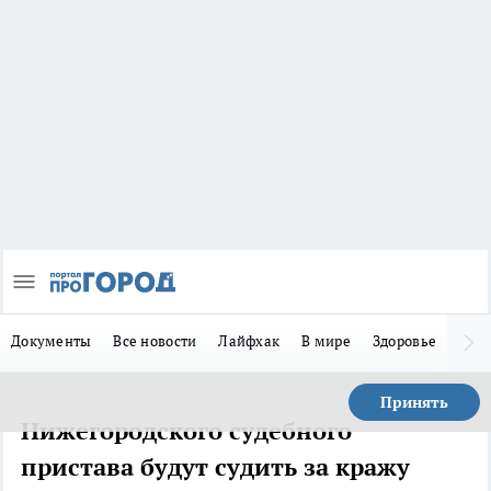
Документы
Все новости
Лайфхак
В мире
Здоровье
Зака
Принять
Нижегородского судебного
пристава будут судить за кражу