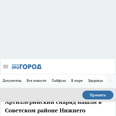
Документы
Все новости
Лайфхак
В мире
Здоровье
Зака
Принять
Артиллерийский снаряд нашли в
Советском районе Нижнего