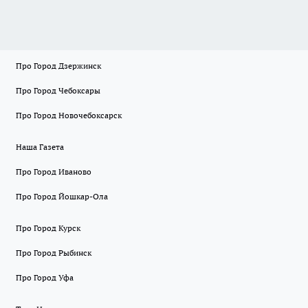
Про Город Дзержинск
Про Город Чебоксары
Про Город Новочебоксарск
Наша Газета
Про Город Иваново
Про Город Йошкар-Ола
Про Город Курск
Про Город Рыбинск
Про Город Уфа