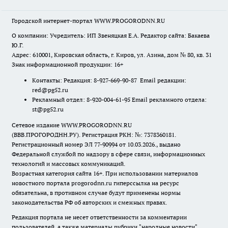
Городской интернет-портал WWW.PROGORODNN.RU
О компании: Учредитель: ИП Звеняцкая Е.А. Редактор сайта: Бакаева
Ю.Г.
Адрес: 610001, Кировская область, г. Киров, ул. Азина, дом № 80, кв. 31
Знак информационной продукции: 16+
Контакты: Редакция: 8-927-669-90-87 Email редакции:
red@pg52.ru
Рекламный отдел: 8-920-004-61-95 Email рекламного отдела:
st@pg52.ru
Сетевое издание WWW.PROGORODNN.RU
(ВВВ.ПРОГОРОДНН.РУ). Регистрация РКН: №: 7378360181.
Регистрационный номер ЭЛ 77-90994 от 10.03.2026., выдано
Федеральной службой по надзору в сфере связи, информационных
технологий и массовых коммуникаций.
Возрастная категория сайта 16+. При использовании материалов
новостного портала progorodnn.ru гиперссылка на ресурс
обязательна
,
в противном случае будут применены нормы
законодательства РФ об авторских и смежных правах.
Редакция портала не несет ответственности за комментарии
пользователей, а также материалы рубрики "народные новости".