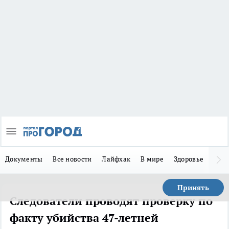
Документы
Все новости
Лайфхак
В мире
Здоровье
Зака
Принять
Следователи проводят проверку по
факту убийства 47-летней