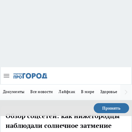
Документы
Все новости
Лайфхак
В мире
Здоровье
Зака
Принять
Обзор соцсетей: как нижегородцы
наблюдали солнечное затмение