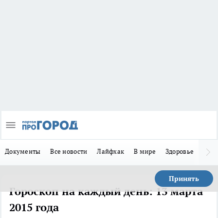
Документы
Все новости
Лайфхак
В мире
Здоровье
Зака
Принять
Гороскоп на каждый день: 13 марта
2015 года