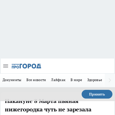
Документы
Все новости
Лайфхак
В мире
Здоровье
Зака
Принять
Накануне 8 Марта пьяная
нижегородка чуть не зарезала