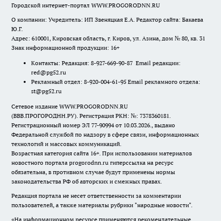
Городской интернет-портал WWW.PROGORODNN.RU
О компании: Учредитель: ИП Звеняцкая Е.А. Редактор сайта: Бакаева
Ю.Г.
Адрес: 610001, Кировская область, г. Киров, ул. Азина, дом № 80, кв. 31
Знак информационной продукции: 16+
Контакты: Редакция: 8-927-669-90-87 Email редакции:
red@pg52.ru
Рекламный отдел: 8-920-004-61-95 Email рекламного отдела:
st@pg52.ru
Сетевое издание WWW.PROGORODNN.RU
(ВВВ.ПРОГОРОДНН.РУ). Регистрация РКН: №: 7378360181.
Регистрационный номер ЭЛ 77-90994 от 10.03.2026., выдано
Федеральной службой по надзору в сфере связи, информационных
технологий и массовых коммуникаций.
Возрастная категория сайта 16+. При использовании материалов
новостного портала progorodnn.ru гиперссылка на ресурс
обязательна
,
в противном случае будут применены нормы
законодательства РФ об авторских и смежных правах.
Редакция портала не несет ответственности за комментарии
пользователей, а также материалы рубрики "народные новости".
«На информационном ресурсе применяются рекомендательные