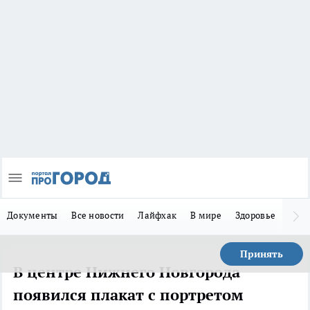
Документы
Все новости
Лайфхак
В мире
Здоровье
Зака
Принять
В центре Нижнего Новгорода
появился плакат с портретом