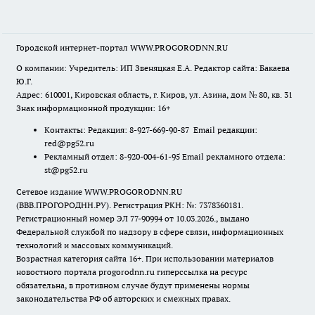
Городской интернет-портал WWW.PROGORODNN.RU
О компании: Учредитель: ИП Звеняцкая Е.А. Редактор сайта: Бакаева
Ю.Г.
Адрес: 610001, Кировская область, г. Киров, ул. Азина, дом № 80, кв. 31
Знак информационной продукции: 16+
Контакты: Редакция: 8-927-669-90-87 Email редакции:
red@pg52.ru
Рекламный отдел: 8-920-004-61-95 Email рекламного отдела:
st@pg52.ru
Сетевое издание WWW.PROGORODNN.RU
(ВВВ.ПРОГОРОДНН.РУ). Регистрация РКН: №: 7378360181.
Регистрационный номер ЭЛ 77-90994 от 10.03.2026., выдано
Федеральной службой по надзору в сфере связи, информационных
технологий и массовых коммуникаций.
Возрастная категория сайта 16+. При использовании материалов
новостного портала progorodnn.ru гиперссылка на ресурс
обязательна
,
в противном случае будут применены нормы
законодательства РФ об авторских и смежных правах.