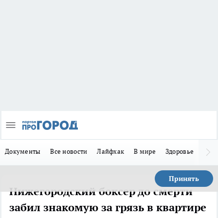
Документы
Все новости
Лайфхак
В мире
Здоровье
Зака
Принять
Нижегородский боксер до смерти
забил знакомую за грязь в квартире