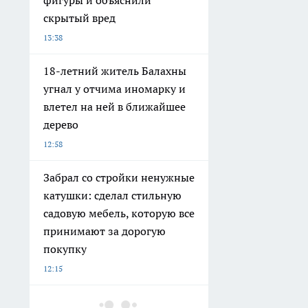
скрытый вред
13:38
18-летний житель Балахны
угнал у отчима иномарку и
влетел на ней в ближайшее
дерево
12:58
Забрал со стройки ненужные
катушки: сделал стильную
садовую мебель, которую все
принимают за дорогую
покупку
12:15
Бастрыкин заинтересовался