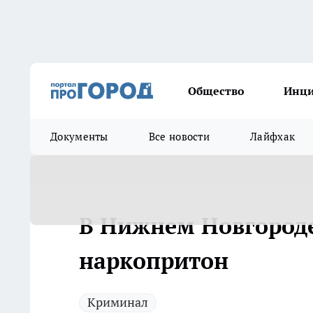
Общество
Инц
Документы
Все новости
Лайфхак
В Нижнем Новгород
наркопритон
Криминал