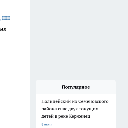
д НН
ных
Популярное
Полицейский из Семеновского
района спас двух тонущих
детей в реке Керженец
9 июля