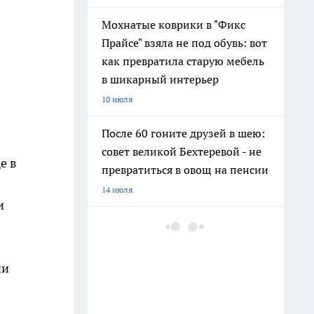
Мохнатые коврики в "Фикс
Прайсе" взяла не под обувь: вот
как превратила старую мебель
в шикарный интерьер
10 июля
После 60 гоните друзей в шею:
совет великой Бехтеревой - не
е в
превратиться в овощ на пенсии
14 июля
и
Гигант с нежной душой: как
создать белоснежную стену
цветов, от которой
ии
невозможно отвести взгляд
13 июля