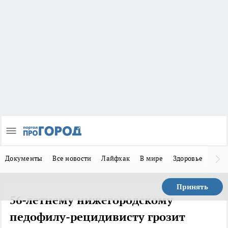
Документы
Все новости
Лайфхак
В мире
Здоровье
Зака
Принять
56-летнему нижегородскому
педофилу-рецидивисту грозит